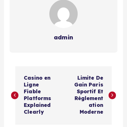
admin
P
Casino en
Limite De
o
Ligne
Gain Paris
Fiable
Sportif Et
s
Platforms
Réglement
Explained
ation
t
Clearly
Moderne