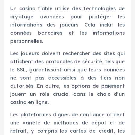
Un casino fiable utilise des technologies de
cryptage avancées pour protéger les
informations des joueurs. Cela inclut les
données bancaires et les informations
personnelles.
Les joueurs doivent rechercher des sites qui
affichent des protocoles de sécurité, tels que
le SSL, garantissant ainsi que leurs données
ne sont pas accessibles à des tiers non
autorisés. En outre, les options de paiement
jouent un rôle crucial dans le choix d’un
casino en ligne.
Les plateformes dignes de confiance offrent
une variété de méthodes de dépôt et de
retrait, y compris les cartes de crédit, les