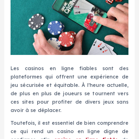
Les casinos en ligne fiables sont des
plateformes qui offrent une expérience de
jeu sécurisée et équitable. À l’heure actuelle,
de plus en plus de joueurs se tournent vers
ces sites pour profiter de divers jeux sans
avoir à se déplacer.
Toutefois, il est essentiel de bien comprendre
ce qui rend un casino en ligne digne de