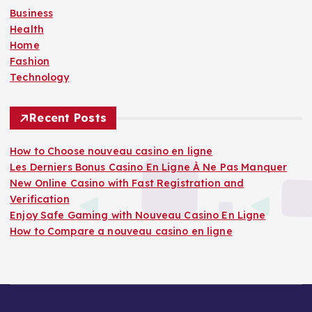
Business
h
t
Health
f
Home
o
s
Fashion
r
Technology
:
p
Recent Posts
a
How to Choose nouveau casino en ligne
g
Les Derniers Bonus Casino En Ligne À Ne Pas Manquer
New Online Casino with Fast Registration and
i
Verification
Enjoy Safe Gaming with Nouveau Casino En Ligne
n
How to Compare a nouveau casino en ligne
a
t