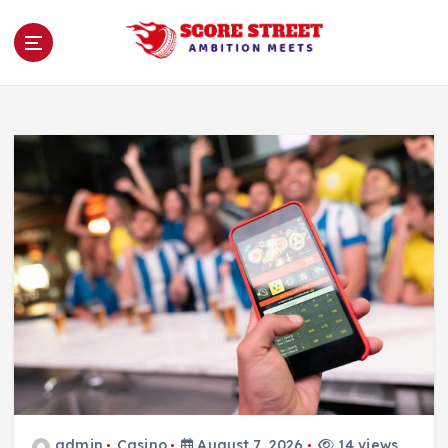
S
k
i
p
Ambition Meets
t
o
c
o
n
t
e
n
t
admin
Casino
August 7, 2026
14 views