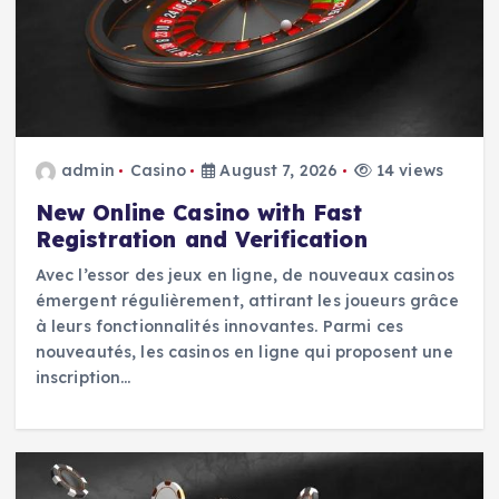
admin
Casino
August 7, 2026
14 views
New Online Casino with Fast
Registration and Verification
Avec l’essor des jeux en ligne, de nouveaux casinos
émergent régulièrement, attirant les joueurs grâce
à leurs fonctionnalités innovantes. Parmi ces
nouveautés, les casinos en ligne qui proposent une
inscription…