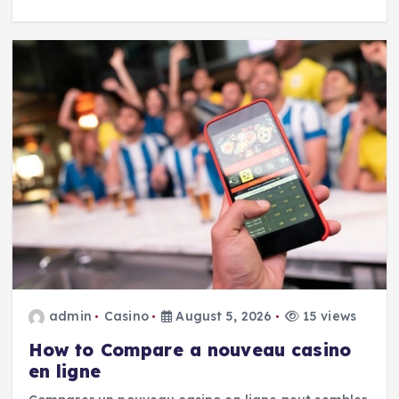
admin
Casino
August 5, 2026
15 views
How to Compare a nouveau casino
en ligne