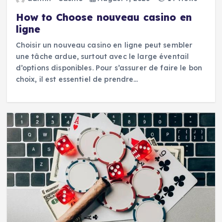
How to Choose nouveau casino en
ligne
Choisir un nouveau casino en ligne peut sembler
une tâche ardue, surtout avec le large éventail
d’options disponibles. Pour s’assurer de faire le bon
choix, il est essentiel de prendre…