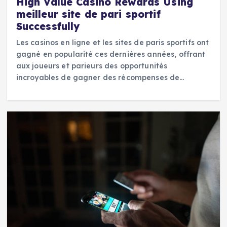
High Value Casino Rewards Using
meilleur site de pari sportif
Successfully
Les casinos en ligne et les sites de paris sportifs ont
gagné en popularité ces dernières années, offrant
aux joueurs et parieurs des opportunités
incroyables de gagner des récompenses de…