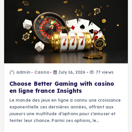
admin
Casino
July 16, 2026
77 views
Choose Better Gaming with casino
en ligne france Insights
Le monde des jeux en ligne a connu une croissance
exponentielle ces dernières années, offrant aux
joueurs une multitude d’options pour s’amuser et
tenter leur chance. Parmi ces options, le…