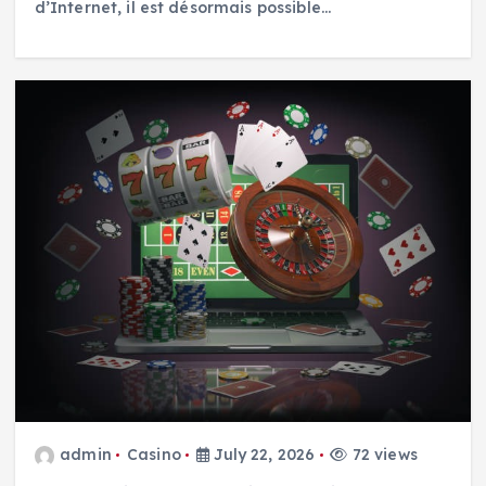
d’Internet, il est désormais possible…
admin
Casino
July 22, 2026
72 views