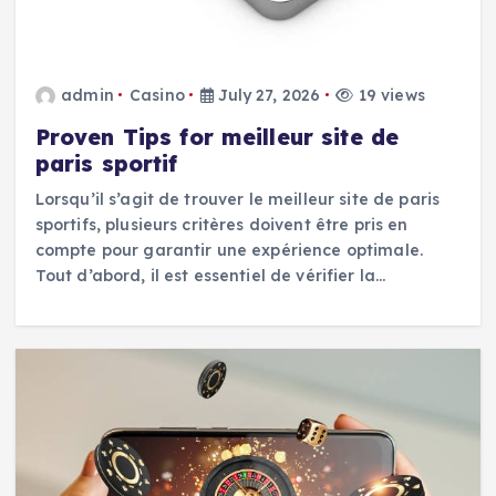
admin
Casino
July 27, 2026
19 views
Proven Tips for meilleur site de
paris sportif
Lorsqu’il s’agit de trouver le meilleur site de paris
sportifs, plusieurs critères doivent être pris en
compte pour garantir une expérience optimale.
Tout d’abord, il est essentiel de vérifier la…