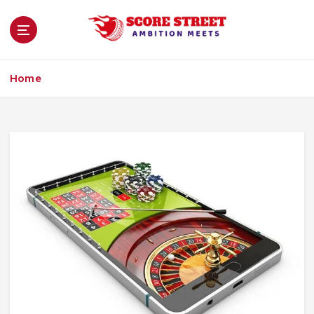
S
k
i
p
Ambition Meets
t
Home
o
c
o
n
t
e
n
t