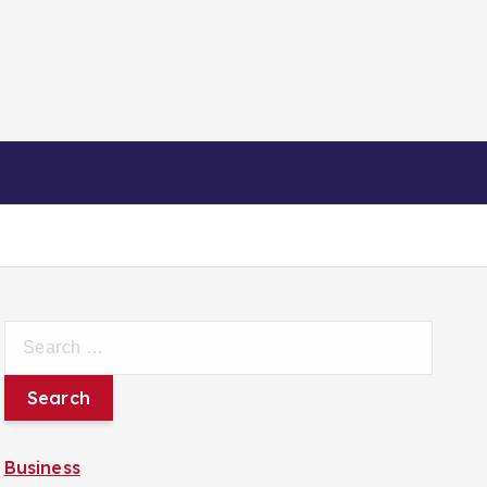
S
e
a
r
c
Business
h