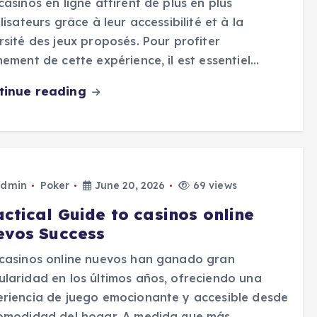
casinos en ligne attirent de plus en plus
ilisateurs grâce à leur accessibilité et à la
rsité des jeux proposés. Pour profiter
nement de cette expérience, il est essentiel…
tinue reading
dmin
Poker
June 20, 2026
69 views
actical Guide to casinos online
evos Success
 casinos online nuevos han ganado gran
laridad en los últimos años, ofreciendo una
riencia de juego emocionante y accesible desde
comodidad del hogar. A medida que más