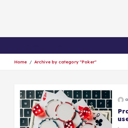
S
k
i
p
t
o
Business
Health
Home
Fashio
c
o
Home
Archive by category "Poker"
n
t
e
n
t
a
Pra
us