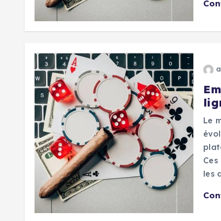
Con
a
Em
li
Le m
évol
plat
Ces 
les 
Con