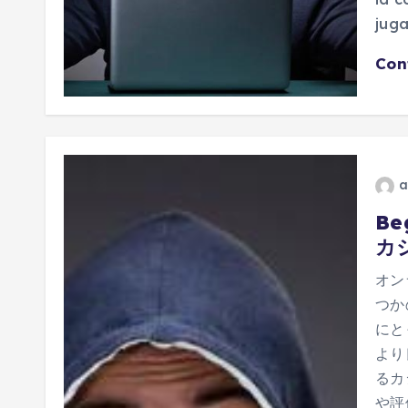
jug
Con
a
Be
カジ
オン
つか
にと
より
るカ
や評