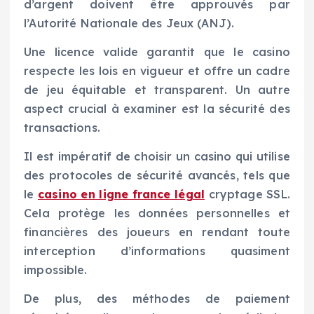
d’argent doivent être approuvés par
l’Autorité Nationale des Jeux (ANJ).
Une licence valide garantit que le casino
respecte les lois en vigueur et offre un cadre
de jeu équitable et transparent. Un autre
aspect crucial à examiner est la sécurité des
transactions.
Il est impératif de choisir un casino qui utilise
des protocoles de sécurité avancés, tels que
le
casino en ligne france légal
cryptage SSL.
Cela protège les données personnelles et
financières des joueurs en rendant toute
interception d’informations quasiment
impossible.
De plus, des méthodes de paiement