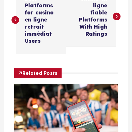
o
Platforms
ligne
for casino
fiable
s
en ligne
Platforms
retrait
With High
t
immédiat
Ratings
Users
n
a
Related Posts
v
i
g
a