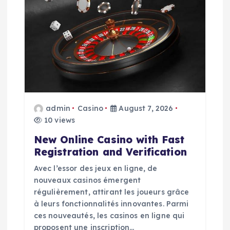
admin
Casino
August 7, 2026
10 views
New Online Casino with Fast
Registration and Verification
Avec l’essor des jeux en ligne, de
nouveaux casinos émergent
régulièrement, attirant les joueurs grâce
à leurs fonctionnalités innovantes. Parmi
ces nouveautés, les casinos en ligne qui
proposent une inscription…