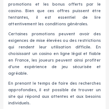
promotions et les bonus offerts par le
casino. Bien que ces offres puissent être
tentantes, il est essentiel de lire
attentivement les conditions générales.
Certaines promotions peuvent avoir des
exigences de mise élevées ou des restrictions
qui rendent leur utilisation difficile. En
choisissant un casino en ligne légal et fiable
en France, les joueurs peuvent ainsi profiter
d’une expérience de jeu sécurisée et
agréable.
En prenant le temps de faire des recherches
approfondies, il est possible de trouver un
site qui répond aux attentes et aux besoins
individuels.