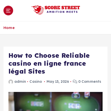
S
k
i
p
Ambition Meets
t
Home
o
c
o
n
How to Choose Reliable
t
e
casino en ligne france
n
légal Sites
t
admin
Casino
May 13, 2026
0 Comments