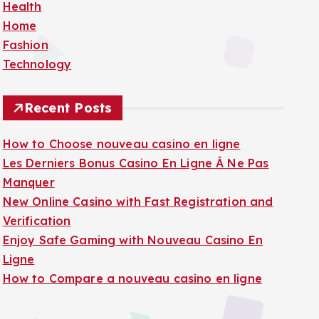
Health
f
Home
o
Fashion
r
Technology
:
Recent Posts
How to Choose nouveau casino en ligne
Les Derniers Bonus Casino En Ligne À Ne Pas
Manquer
New Online Casino with Fast Registration and
Verification
Enjoy Safe Gaming with Nouveau Casino En
Ligne
How to Compare a nouveau casino en ligne