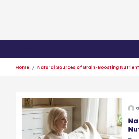
S
k
i
p
t
o
Business
Health
Home
Fashio
c
o
Home
Natural Sources of Brain-Boosting Nutrien
n
t
e
n
t
a
Na
Nu