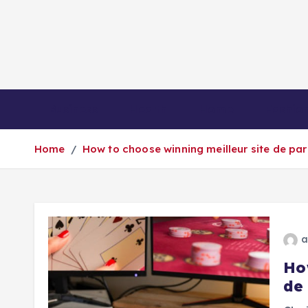
S
k
i
p
t
o
Business
Health
Home
Fashio
c
o
Home
How to choose winning meilleur site de par
n
t
e
n
t
a
Ho
de