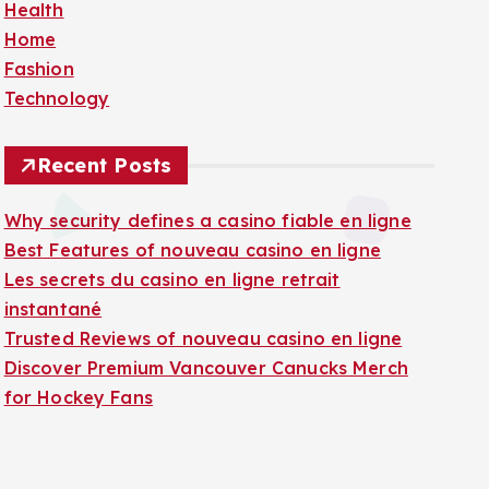
Health
f
Home
o
Fashion
r
Technology
:
Recent Posts
Why security defines a casino fiable en ligne
Best Features of nouveau casino en ligne
Les secrets du casino en ligne retrait
instantané
Trusted Reviews of nouveau casino en ligne
Discover Premium Vancouver Canucks Merch
for Hockey Fans