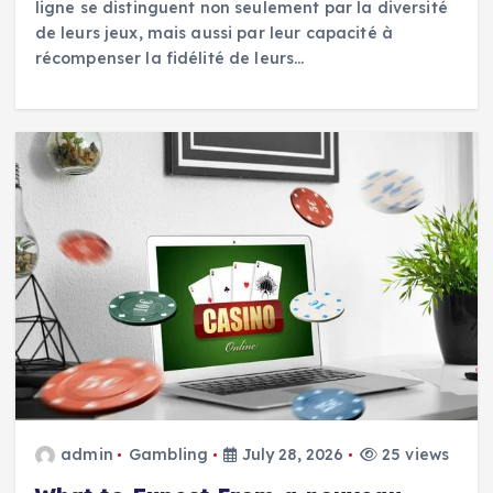
ligne se distinguent non seulement par la diversité
de leurs jeux, mais aussi par leur capacité à
récompenser la fidélité de leurs…
admin
Gambling
July 28, 2026
25 views