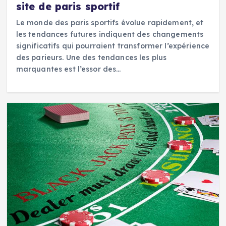
site de paris sportif
Le monde des paris sportifs évolue rapidement, et
les tendances futures indiquent des changements
significatifs qui pourraient transformer l’expérience
des parieurs. Une des tendances les plus
marquantes est l’essor des…