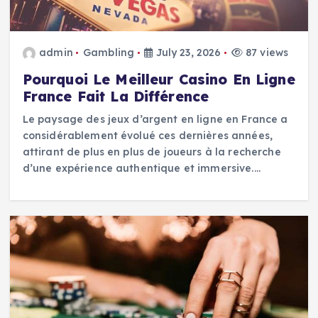
admin
Gambling
July 23, 2026
87 views
Pourquoi Le Meilleur Casino En Ligne
France Fait La Différence
Le paysage des jeux d’argent en ligne en France a
considérablement évolué ces dernières années,
attirant de plus en plus de joueurs à la recherche
d’une expérience authentique et immersive.…