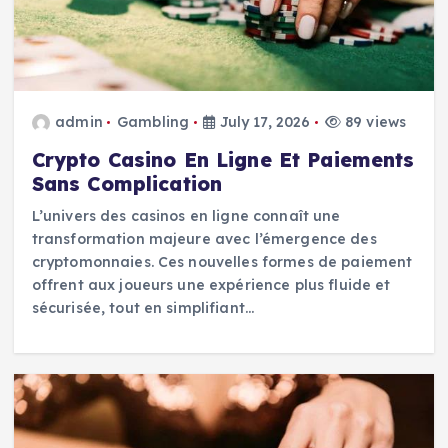
admin
Gambling
July 17, 2026
89 views
Crypto Casino En Ligne Et Paiements
Sans Complication
L’univers des casinos en ligne connaît une
transformation majeure avec l’émergence des
cryptomonnaies. Ces nouvelles formes de paiement
offrent aux joueurs une expérience plus fluide et
sécurisée, tout en simplifiant…