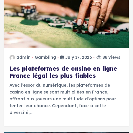
admin
Gambling
July 17, 2026
88 views
Les plateformes de casino en ligne
France légal les plus fiables
Avec l’essor du numérique, les plateformes de
casino en ligne se sont multipliées en France,
offrant aux joueurs une multitude d’options pour
tenter leur chance. Cependant, face à cette
diversité,…