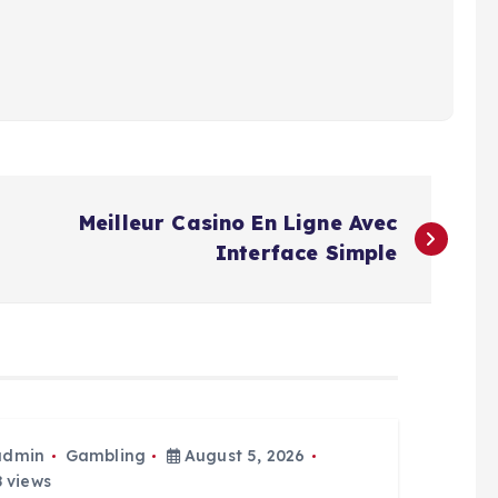
Meilleur Casino En Ligne Avec
Interface Simple
admin
Gambling
August 5, 2026
 views