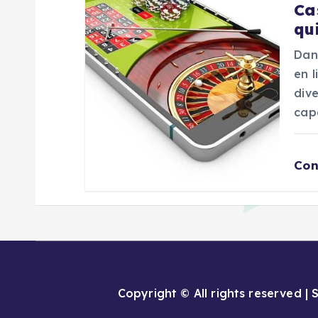
n
Ca
qu
Dans
en l
dive
capa
Con
Copyright © All rights reserved | 