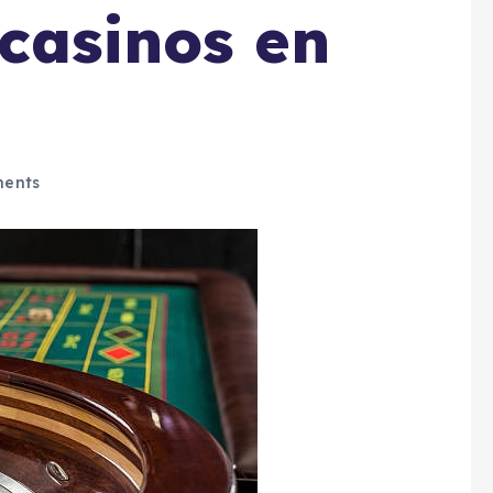
 casinos en
ents