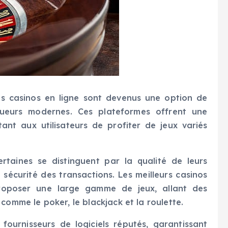
les casinos en ligne sont devenus une option de
oueurs modernes. Ces plateformes offrent une
ant aux utilisateurs de profiter de jeux variés
ertaines se distinguent par la qualité de leurs
a sécurité des transactions. Les meilleurs casinos
roposer une large gamme de jeux, allant des
comme le poker, le blackjack et la roulette.
ournisseurs de logiciels réputés, garantissant