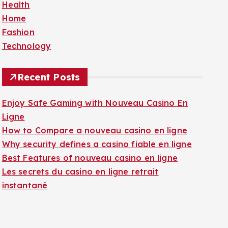
Health
f
Home
o
Fashion
r
Technology
:
Recent Posts
Enjoy Safe Gaming with Nouveau Casino En
Ligne
How to Compare a nouveau casino en ligne
Why security defines a casino fiable en ligne
Best Features of nouveau casino en ligne
Les secrets du casino en ligne retrait
instantané