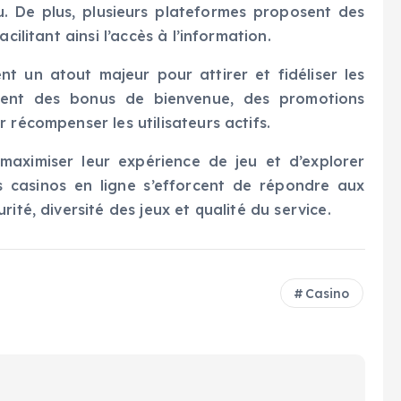
u. De plus, plusieurs plateformes proposent des
cilitant ainsi l’accès à l’information.
nt un atout majeur pour attirer et fidéliser les
uvent des bonus de bienvenue, des promotions
 récompenser les utilisateurs actifs.
maximiser leur expérience de jeu et d’explorer
s casinos en ligne s’efforcent de répondre aux
ité, diversité des jeux et qualité du service.
Casino