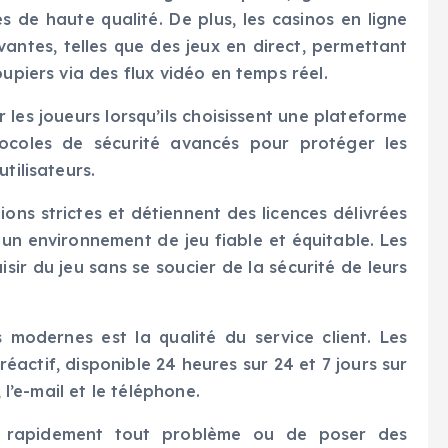
s de haute qualité. De plus, les casinos en ligne
antes, telles que des jeux en direct, permettant
upiers via des flux vidéo en temps réel.
 les joueurs lorsqu’ils choisissent une plateforme
tocoles de sécurité avancés pour protéger les
tilisateurs.
ons strictes et détiennent des licences délivrées
 un environnement de jeu fiable et équitable. Les
isir du jeu sans se soucier de la sécurité de leurs
 modernes est la qualité du service client. Les
réactif, disponible 24 heures sur 24 et 7 jours sur
 l’e-mail et le téléphone.
re rapidement tout problème ou de poser des