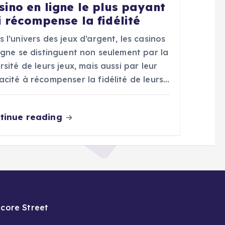
sino en ligne le plus payant
i récompense la fidélité
 l’univers des jeux d’argent, les casinos
igne se distinguent non seulement par la
rsité de leurs jeux, mais aussi par leur
cité à récompenser la fidélité de leurs…
tinue reading
Score Street