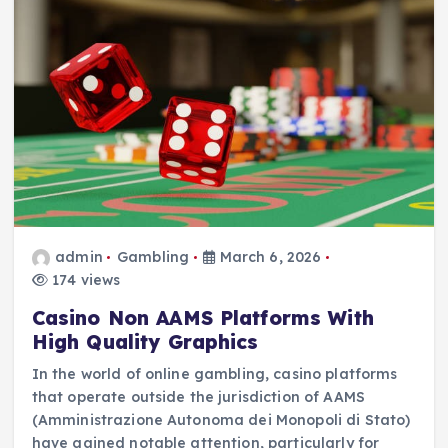
admin
Gambling
March 6, 2026
174 views
Casino Non AAMS Platforms With
High Quality Graphics
In the world of online gambling, casino platforms
that operate outside the jurisdiction of AAMS
(Amministrazione Autonoma dei Monopoli di Stato)
have gained notable attention, particularly for