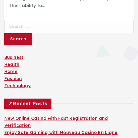
their ability to…
S
e
a
r
c
Business
h
Health
f
Home
o
Fashion
r
Technology
:
Recent Posts
New Online Casino with Fast Registration and
Verification
Enjoy Safe Gaming with Nouveau Casino En Ligne